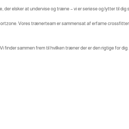
 der elsker at undervise og træne – vi er seriøse og lytter til di
rtzone. Vores trænerteam er sammensat af erfarne crossfittere 
 Vi finder sammen frem til hvilken træner der er den rigtige for dig.