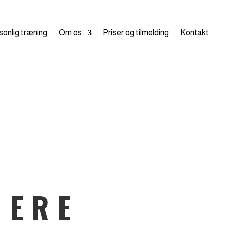
sonlig træning
Om os
Priser og tilmelding
Kontakt
NERE